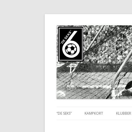
for Veteraner og Superveteraner
"DE SEKS"
“DE SEKS”
KAMPKORT
KLUBBER